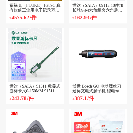
福禄克（FLUKE）F289C 真
世达（SATA）09112 10件加
有效值工业用电子记录万用
长球头内六角组套六角匙内
表 高精度智能万能表 1年维
六方SVCM合金钢2-10mm
4575.62
/件
162.93
/件
¥
¥
保
世达（SATA）91511 数显式
博世 Bosch GO 电动螺丝刀
游标卡尺0-150MM 91511 数
迷你充电式起子机 锂电螺丝
显式游标卡尺0-150MM
批 2代铝合金版33批头套装
243.78
/件
387.1
/件
¥
¥