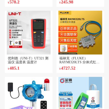
578.2
245.98
¥
¥
量仪电子尺量房仪器
LM60T
优利德（UNI-T）UT321 测
福禄克（FLUKE）
温仪 温度表 温度计
RAYMI320LTS 分体式红外
测温
485.1
4727.52
¥
¥