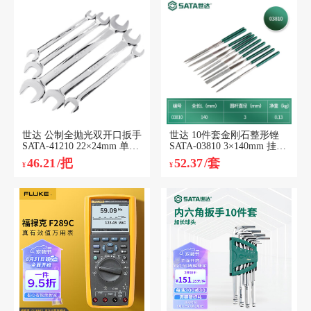
世达 公制全抛光双开口扳手
世达 10件套金刚石整形锉
SATA-41210 22×24mm 单
SATA-03810 3×140mm 挂袋
位：把
单位：套
46.21
/把
52.37
/套
¥
¥