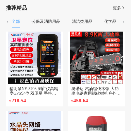
推荐精品
更多
全部
劳保及消防用品
清洁类用品
化学品
精明鼠NF-3703 测亩仪高精
奥诺达 汽油锯伐木锯 大功
度GPS定位 双卫星 手持车
率电锯家用锯砍树机户外林
载土地面积测量仪 量田地收
业油锯园林工具 大功率汽油
218.54
458.64
¥
¥
割机用计亩器1
锯配进口链+国产链 豪华套
装一套1