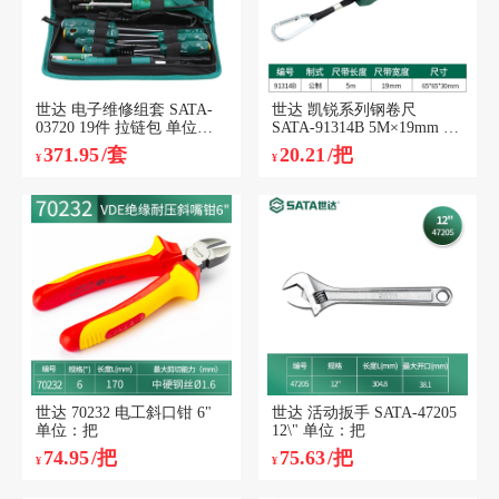
世达 电子维修组套 SATA-
世达 凯锐系列钢卷尺
03720 19件 拉链包 单位：
SATA-91314B 5M×19mm 单
套
位：把
371.95
/套
20.21
/把
¥
¥
世达 70232 电工斜口钳 6"
世达 活动扳手 SATA-47205
单位：把
12\" 单位：把
74.95
/把
75.63
/把
¥
¥