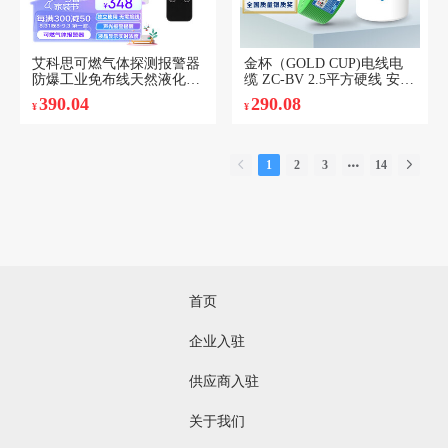
艾科思可燃气体探测报警器
金杯（GOLD CUP)电线电
防爆工业免布线天然液化气
缆 ZC-BV 2.5平方硬线 安全
煤气油漆房检测仪
环保家装阻燃铜芯硬线 绿色
390.04
290.08
¥
¥
100米
1
2
3
14
首页
企业入驻
供应商入驻
关于我们