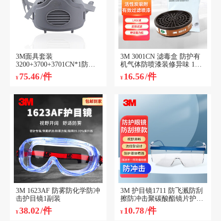
3M面具套装
3M 3001CN 滤毒盒 防护有
3200+3700+3701CN*1防尘
机气体防喷漆装修异味 1个
KN95面具套装1套装货期7
装
75.46
/件
16.56
/件
¥
¥
天
3M 1623AF 防雾防化学防冲
3M 护目镜1711 防飞溅防刮
击护目镜1副装
擦防冲击聚碳酸酯镜片护目
镜 镜腿长度可调节防护眼镜
38.02
/件
10.78
/件
¥
¥
1副装