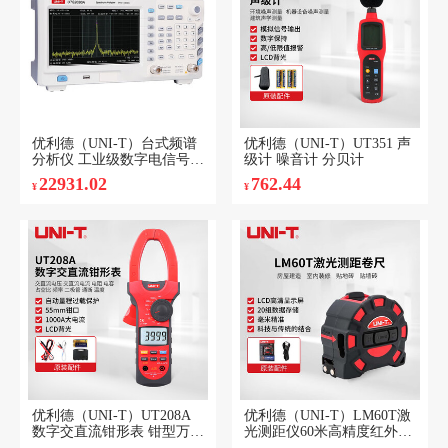
优利德（UNI-T）台式频谱
优利德（UNI-T）UT351 声
分析仪 工业级数字电信号测
级计 噪音计 分贝计
试仪频率功率测量带跟踪源
22931.02
762.44
¥
¥
UTS2030A
优利德（UNI-T）UT208A
优利德（UNI-T）LM60T激
数字交直流钳形表 钳型万用
光测距仪60米高精度红外线
表 1000A
电子数显钢卷尺5米手持测