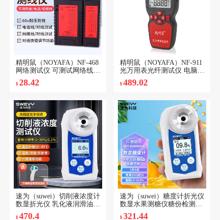
精明鼠（NOYAFA）NF-468
精明鼠（NOYAFA）NF-911
网络测试仪 可测试网络线
光万用表光纤测试仪 电脑光
电话线 测线仪两用测线仪
纤网络电缆测试仪电话测试
28.42
489.02
¥
¥
网线 电话线 NF-468
器网线测线仪无延迟 NF-
911
速为（suwei）切削液浓度计
速为（suwei）糖度计折光仪
数显折光仪 乳化液润滑油浓
数显水果测糖仪糖份检测仪
度检测仪测量仪 SW-39S
SW-32A量程(0.0~32.0%)1
470.4
321.44
¥
¥