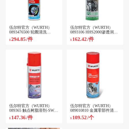
伍尔特官方（WURTH）
伍尔特官方（WURTH）
0893476500 轮圈清洗
0893106 HHS2000渗透润滑
剂-400ML 轮毂清洗剂
剂-500ML 1个
294.85
/件
162.42
/件
¥
¥
伍尔特官方（WURTH）
伍尔特官方（WURTH）
089365 触点树脂溶剂-SW-
089010810 金属零部件清洁
200ML 树脂溶剂 阻燃带电
剂-加强型-500ML
147.36
/件
109.52
/个
¥
¥
清洗剂 环保高级复活剂