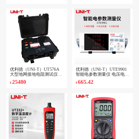
优利德（UNI-T）UT576A
优利德（UNI-T）UTE9901
大型地网接地电阻测试仪可
智能电参数测量仪 电压电流
测土壤电阻率5A电流400V
功率因素数功率计 UTE9901
25480
665.42
¥
¥
电压