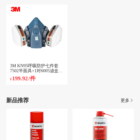
3M KN95呼吸防护七件套
7502半面具+1对6005滤盒+1
对501滤棉盖+2片5N11简装
199.92
/件
¥
滤棉 1套装
新品推荐
更多