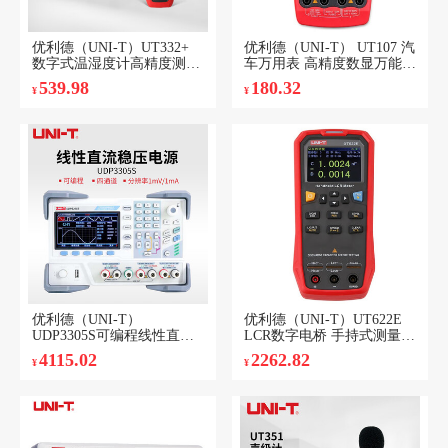
优利德（UNI-T）UT332+
优利德（UNI-T） UT107 汽
数字式温湿度计高精度测温
车万用表 高精度数显万能表
仪工业家用婴儿房电子温度
多用表转速闭合角测量（频
539.98
180.32
¥
¥
计
率/温度12V电池测试)
优利德（UNI-T）
优利德（UNI-T）UT622E
UDP3305S可编程线性直流
LCR数字电桥 手持式测量
电源 四通道高精度稳压维修
高精度电阻电感电容表测试
4115.02
2262.82
¥
¥
电源
仪