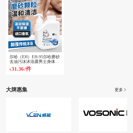
尔哈（EH）EH-95尔哈磨砂
去油污沫沐浴露男士身体磨
砂膏持久留香乳液1L/瓶
31.36
/件
¥
大牌惠集
更多